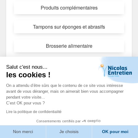
Produits complémentaires
Tampons sur éponges et abrasifs
Brosserie alimentaire
Poubelles
Salut c'est nous...
les cookies !
On a attendu d’être sûrs que le contenu de ce site vous intéresse
Tous les produits "
Equipements
avant de vous déranger, mais on aimerait bien vous accompagner
pendant votre visite...
périphériques
"
C’est OK pour vous ?
Lire la politique de confidentialité
Consentements certifiés par
Valider
Non merci
Je choisis
OK pour moi